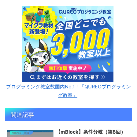
プログラミング教室数国内No.1！「QUREOプログラミン
グ教室」
関連記事
【mBlock】条件分岐（第8回）
mBlock（初級）