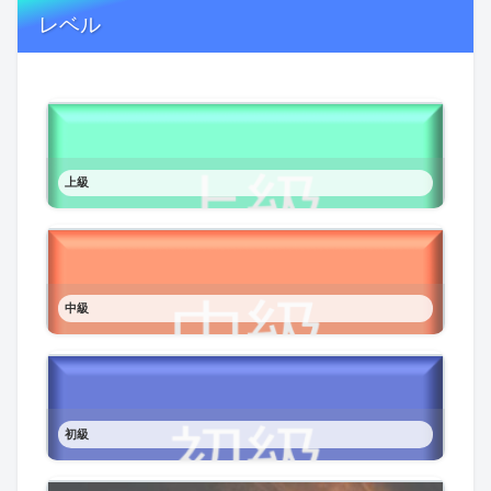
レベル
上級
中級
初級