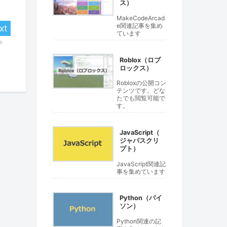
ス）
MakeCodeArcad
e関連記事を集め
ています
Roblox（ロブ
ロックス）
Robloxの公開コン
テンツです。どな
たでも閲覧可能で
す。
JavaScript（
ジャバスクリ
プト）
JavaScript関連記
事を集めています
Python（パイ
ソン）
Python関連の記