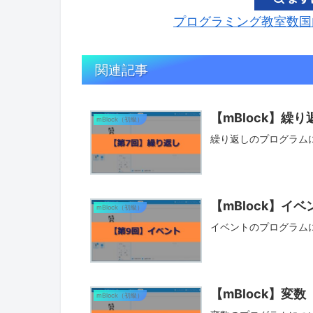
プログラミング教室数国内
関連記事
【mBlock】繰
mBlock（初級）
繰り返しのプログラム
【mBlock】イ
mBlock（初級）
イベントのプログラム
【mBlock】変数
mBlock（初級）