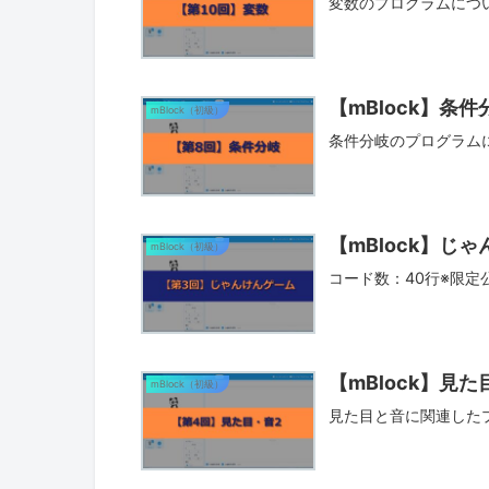
変数のプログラムにつ
【mBlock】条
mBlock（初級）
条件分岐のプログラム
【mBlock】じ
mBlock（初級）
コード数：40行※限定
【mBlock】見
mBlock（初級）
見た目と音に関連した