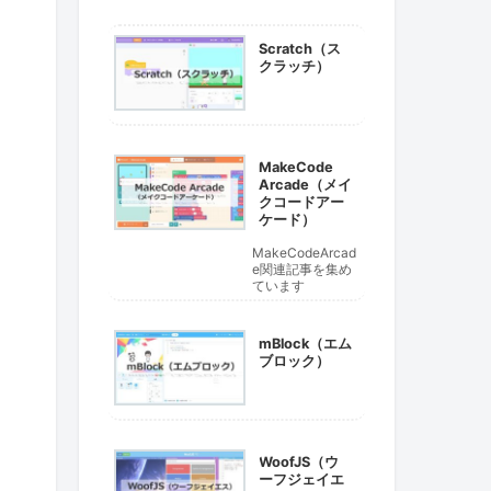
Scratch（ス
クラッチ）
MakeCode
Arcade（メイ
クコードアー
ケード）
MakeCodeArcad
e関連記事を集め
ています
mBlock（エム
ブロック）
WoofJS（ウ
ーフジェイエ