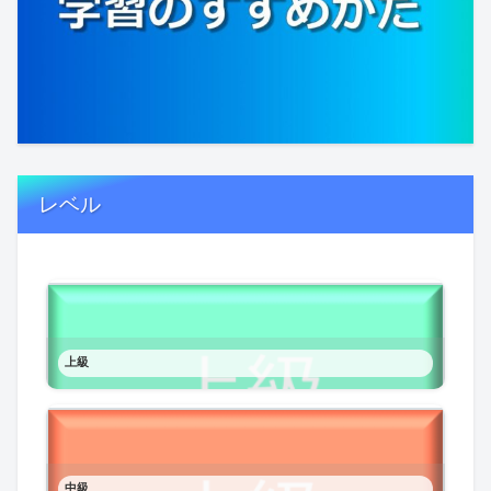
レベル
上級
中級