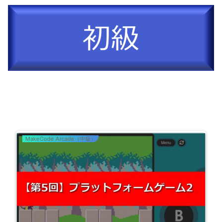
MakeCode Arcade（中級）