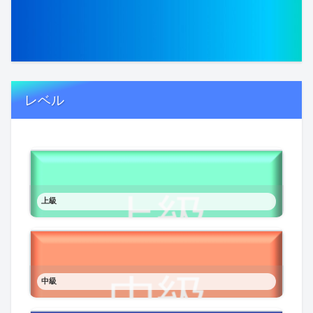
レベル
上級
中級