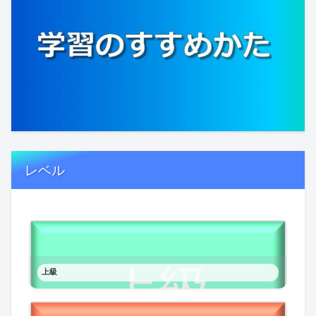
レベル
上級