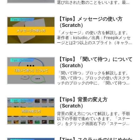
選び出された数のことをいいます。最小
値と最大値を設定すると、その範囲の中
で適当に1つの数が選び出されます。ゲー
ムでは、乱数を使う動きがたくさんあり
【Tips】メッセージの使い方
Tips（Scratch）
ます。参考に下のプロジ...
（Scratch）
「メッセージ」の使い方を解説します。
著作者：kstudio／出典：Freepikメッセ
ージとは2つ以上のスプライト（キャラク
ター）を連携させて動かすときに使いま
す。一方からメッセージを送り、他方で
受けとることで、連携した処理を作るこ
【Tips】「聞いて待つ」について
Tips（Scratch）
とができ...
（Scratch）
「聞いて待つ」ブロックを解説します。
「聞いて待つ」ブロックの使い方スクラ
ッチのブロックの中に、「聞いて待つ」
ブロックがあります。これを使うと、ユ
ーザーの入力を待つ状態となり、入力が
完了すると、入力されたデータをプログ
【Tips】背景の変え方
Tips（Scratch）
ラムで利用することができ...
（Scratch）
背景の変え方について解説します。手順
以下の手順で進めていきます。「ステー
ジ」をクリック画面右下の「ステージ」
をクリックしてください。「背景」をク
リック左上に「背景」があるので、ここ
をクリックしてください。ステージに入
【Tips】スクラッチのはじめかた