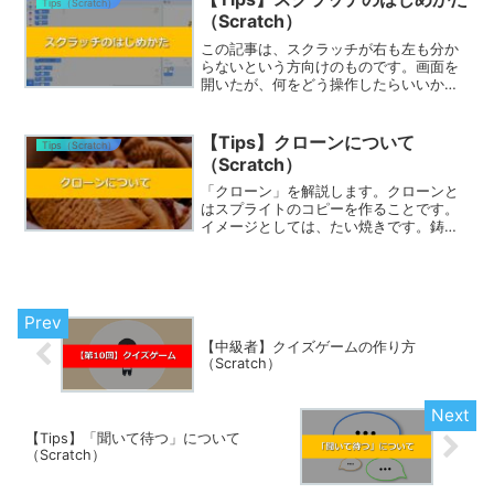
Tips（Scratch）
っている背景の一覧が出て...
（Scratch）
この記事は、スクラッチが右も左も分か
らないという方向けのものです。画面を
開いたが、何をどう操作したらいいか分
からない方は、読んでください。準備ま
ずは、今回のもとファイルを開いておき
ましょう。以下のリンクをクリックして
【Tips】クローンについて
Tips（Scratch）
ください。手順スクラッチ...
（Scratch）
「クローン」を解説します。クローンと
はスプライトのコピーを作ることです。
イメージとしては、たい焼きです。鋳型
があって、そこに生地を入れるとたい焼
きの実体ができます。鋳型がスプライト
で、たい焼きの実体がクローンです。ク
ローンを扱うときは、本体...
【中級者】クイズゲームの作り方
（Scratch）
【Tips】「聞いて待つ」について
（Scratch）