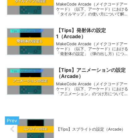
MakeCode Arcade（メイクコードアー
ケード）（以下、アーケード）における
「タイルマップ」の使い方について解説
しますタイルマップとはカスタマイズし
て作るステージのようなものです。「タ
イル」を組み合わせて、「タイルマッ
【Tips】発射体の設定
Tips（MakeCode Arcade）
プ」を作ります...
1（Arcade）
MakeCode Arcade（メイクコードアー
ケード）（以下、アーケード）における
「発射体の設定」（弾の出し方）につい
て解説します準備をしよう下のURLをク
リックして、アーケードを開いてくださ
い。出てきた画面の上にある「Edit
【Tips】アニメーションの設定
Tips（MakeCode Arcade）
Code...
（Arcade）
MakeCode Arcade（メイクコードアー
ケード）（以下、アーケード）における
「アニメーション」のつけ方について解
説します準備をしよう下のURLをクリッ
クして、アーケードを開いてください。
出てきた画面の上にある「Edit Code」
ボ...
【Tips】スプライトの設定（Arcade）