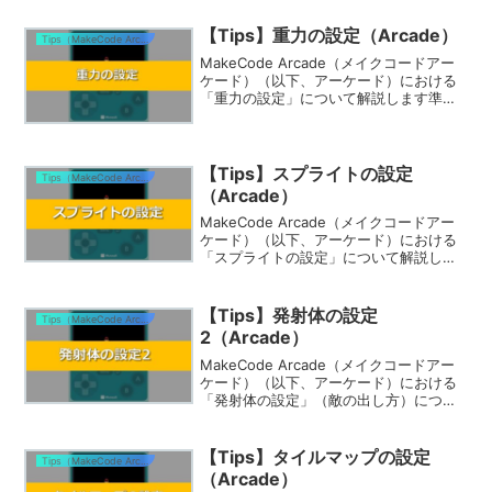
【Tips】重力の設定（Arcade）
Tips（MakeCode Arcade）
MakeCode Arcade（メイクコードアー
ケード）（以下、アーケード）における
「重力の設定」について解説します準備
をしよう下のURLをクリックして、アー
ケードを開いてください。出てきた画面
の上にある「Edit Code」ボタンを押し
て...
【Tips】スプライトの設定
Tips（MakeCode Arcade）
（Arcade）
MakeCode Arcade（メイクコードアー
ケード）（以下、アーケード）における
「スプライトの設定」について解説しま
す準備をしよう下のURLをクリックし
て、アーケードを開いてください。出て
きた画面の上にある「Edit Code」ボタン
【Tips】発射体の設定
Tips（MakeCode Arcade）
を...
2（Arcade）
MakeCode Arcade（メイクコードアー
ケード）（以下、アーケード）における
「発射体の設定」（敵の出し方）につい
て解説します準備をしよう下のURLをク
リックして、アーケードを開いてくださ
い。出てきた画面の上にある「Edit
【Tips】タイルマップの設定
Tips（MakeCode Arcade）
Code...
（Arcade）