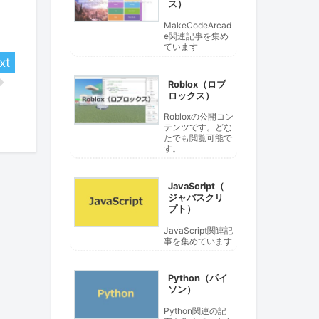
ス）
MakeCodeArcad
e関連記事を集め
ています
Roblox（ロブ
ロックス）
Robloxの公開コン
テンツです。どな
たでも閲覧可能で
す。
JavaScript（
ジャバスクリ
プト）
JavaScript関連記
事を集めています
Python（パイ
ソン）
Python関連の記