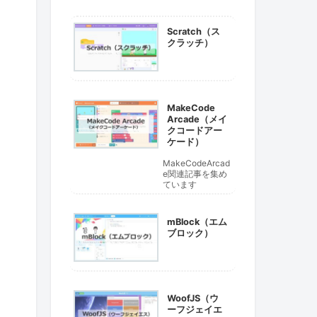
Scratch（ス
クラッチ）
MakeCode
Arcade（メイ
クコードアー
ケード）
MakeCodeArcad
e関連記事を集め
ています
mBlock（エム
ブロック）
WoofJS（ウ
ーフジェイエ