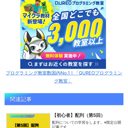
プログラミング教室数国内No.1！「QUREOプログラミン
グ教室」
関連記事
【初心者】配列（第5回）
JavaScript（初級）
配列についての学習をします。※限定公開
記事です