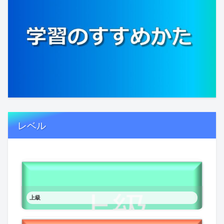
レベル
上級