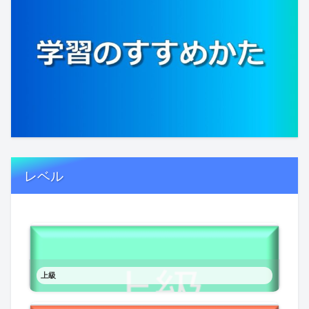
レベル
上級